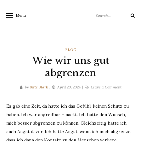
Search
Menu
Search
for:
CATEGORIES
BLOG
Wie wir uns gut
abgrenzen
on
by
Birte Stark
April 20, 2024
Leave a Comment
Wie
wir
Es gab eine Zeit, da hatte ich das Gefühl, keinen Schutz zu
uns
haben. Ich war angreifbar – nackt. Ich hatte den Wunsch,
gut
abgrenzen
mich besser abgrenzen zu können. Gleichzeitig hatte ich
auch Angst davor. Ich hatte Angst, wenn ich mich abgrenze,
dass ich dann den Kontakt zu den Menschen verliere.