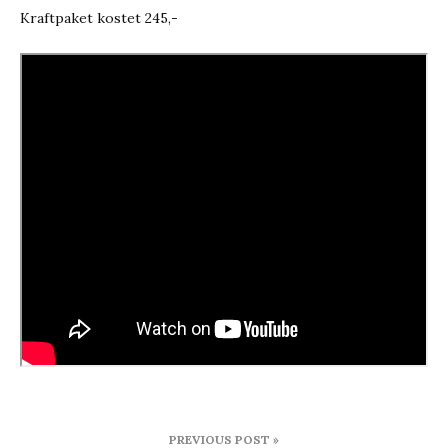
Kraftpaket kostet 245,-
Beitragsnavigation
PREVIOUS POST »